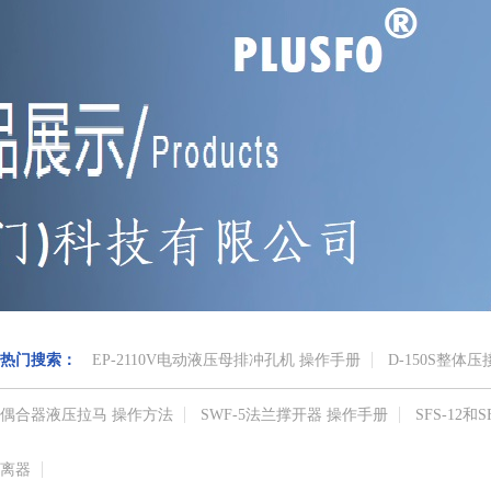
热门搜索：
EP-2110V电动液压母排冲孔机 操作手册
D-150S整体
偶合器液压拉马 操作方法
SWF-5法兰撑开器 操作手册
SFS-12
离器