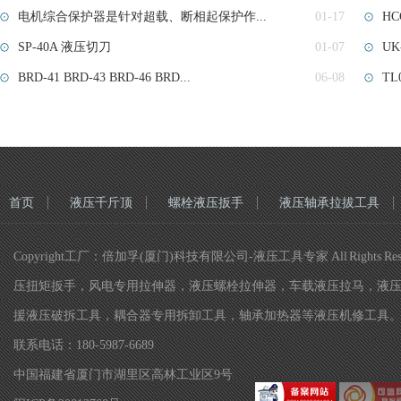
电机综合保护器是针对超载、断相起保护作...
01-17
HC
SP-40A 液压切刀
01-07
UK-
BRD-41 BRD-43 BRD-46 BRD...
06-08
T
首页
液压千斤顶
螺栓液压扳手
液压轴承拉拔工具
Copyright工厂：倍加孚(厦门)科技有限公司-液压工具专家 All R
压扭矩扳手，风电专用拉伸器，液压螺栓拉伸器，车载液压拉马，液
援液压破拆工具，耦合器专用拆卸工具，轴承加热器等液压机修工具
联系电话：180-5987-6689
中国福建省厦门市湖里区高林工业区9号