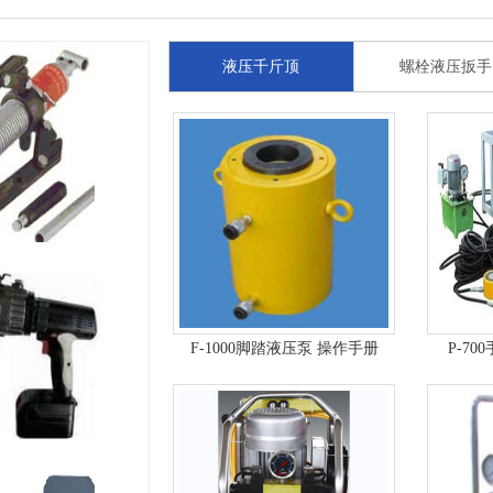
故障
液压千斤顶
螺栓液压扳手
F-1000脚踏液压泵 操作手册
P-7