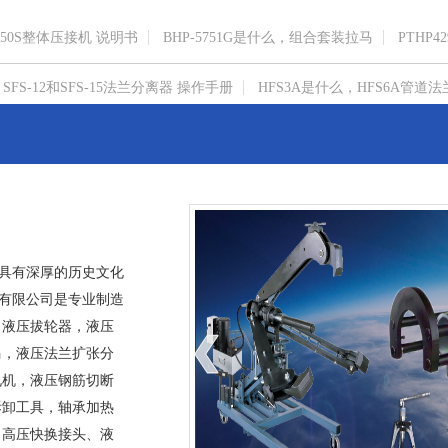
150S整体压接机 说明书
BHP-5751G是什么，组合套装拉马
PTHP42
SFS-12和SFS-15法兰分离器 操作手册
HFS3A是什么，HFS6A管道法
具有深厚的历史文化
技有限公司
是专业制造
，液压拔轮器，液压
马，液压法兰扩张分
孔机，液压钢筋切断
拆卸工具，轴承加热
、高压快换接头、液