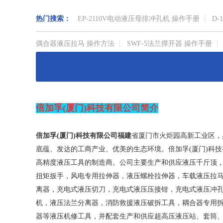
热门搜索：
EP-2110V电动液压母排冲孔机 操作手册
D-
偶合器液压拉马 操作方法
SWF-5法兰撑开器 操作手册
离器
倍加孚(厦门)科技有限公司
简介
倍加孚(厦门)科技有限公司福建
省厦门市火炬园高新工业区，
底蕴、发达的工商产业、优美的生态环境。
倍加孚(厦门)科
高精度液压工具的制造商。公司主要生产和供应液压千斤顶
扭矩扳手，风电专用拉伸器，液压螺栓拉伸器，车载液压拉
离器，充电式液压切刀，充电式液压压接钳，充电式液压冲
机，液压法兰分离器，消防救援液压破拆工具，耦合器专用
器等液压机修工具，并配套生产和供应超高压液压站、套筒