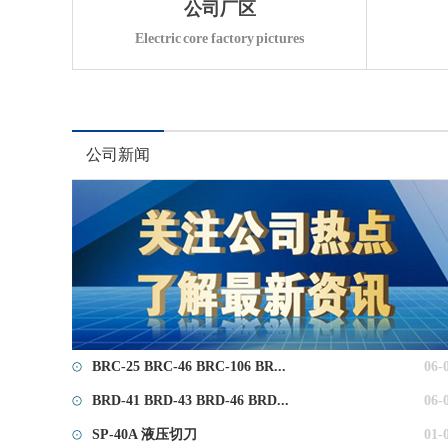
公司厂区
Electric core factory pictures
公司新闻
BRC-25 BRC-46 BRC-106 BR...
06-
BRD-41 BRD-43 BRD-46 BRD...
06-
SP-40A 液压切刀
01-