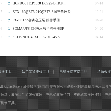
17
HCP1030 HCP1538 HCP2545 HCP...
04-14
17
ET3-160@ET3-210@ET3-340三角压盘
12-21
17
PX-PE172电动液压泵 操作手册
04-28
08
SOMA UFS-CH液压法兰劈开器SP...
04-20
12
SCLP-200T-45 SCLP-250T-45 S...
04-14
拉拔工具
法兰管道维修工具
电缆压接剪切工具
消防救援
 All Rights Reserved 倍加孚(厦门)科技有限公司是专业制造高
压拉马，液压法兰扩张分离器，充电式液压切刀，充电式液压压接钳，充
压机修工具。