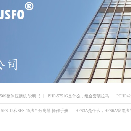
150S整体压接机 说明书
BHP-5751G是什么，组合套装拉马
PTHP42
SFS-12和SFS-15法兰分离器 操作手册
HFS3A是什么，HFS6A管道法