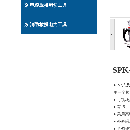
电缆压接剪切工具
消防救援电力工具
<
SP
● 2/
用一个拔
● 可视
● 有15
● 采用
● 外表
● 爪勾