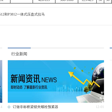
3612和P3812一体式压盘式拉马
行业新闻
14
订做非标桥梁锁夹螺栓预紧器
12-01