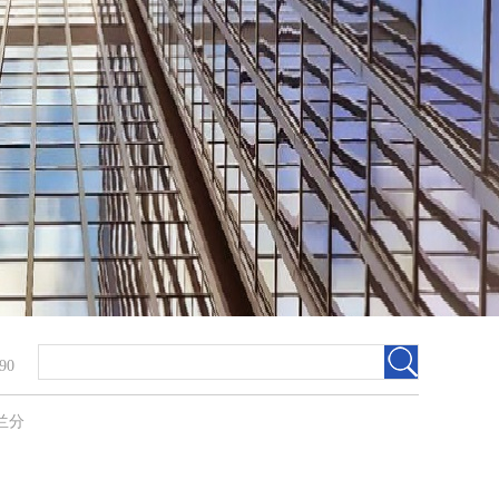
90
兰分