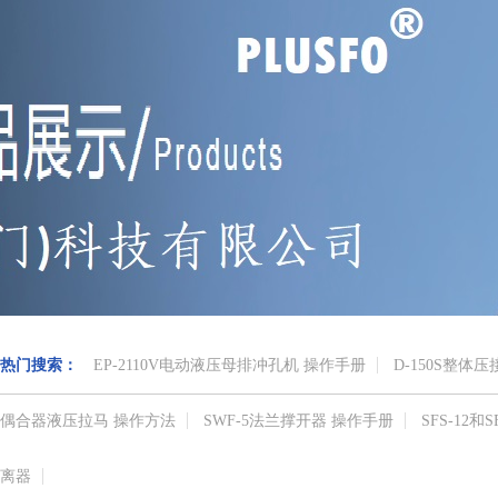
热门搜索：
EP-2110V电动液压母排冲孔机 操作手册
D-150S整体
偶合器液压拉马 操作方法
SWF-5法兰撑开器 操作手册
SFS-12
离器