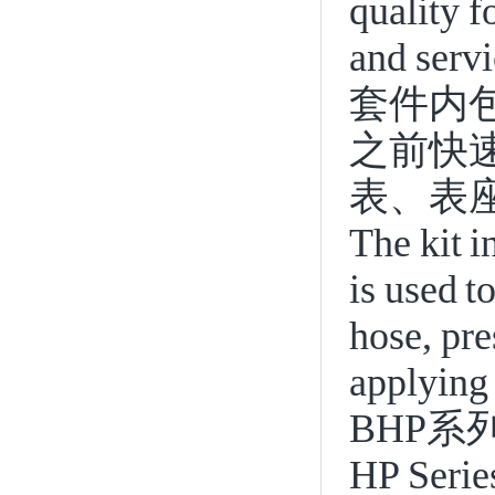
quality f
and servi
套件内
之前快
表、表
The kit i
is used t
hose, pre
applying 
BHP
系
HP Serie