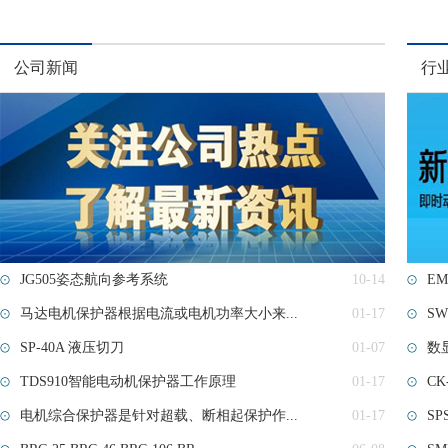
公司新闻
行
JG505姿态航向参考系统
10-14
E
马达电机保护器根据电流或电机功率大小来...
01-17
SW
SP-40A 液压切刀
01-07
数
TDS910智能电动机保护器工作原理
01-17
CK
电机综合保护器是针对超载、断相起保护作...
01-17
SP