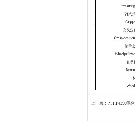
Pressure g
钳爪
Grippe
交叉定
Cross-positioni
轴承
Wheel pulley o
轴承
Bearin
Woode
上一篇：
PTHP4290