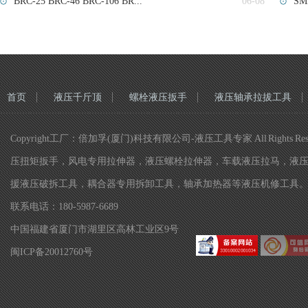
BRC-25 BRC-46 BRC-106 BR...
06-08
SM
首页
液压千斤顶
螺栓液压扳手
液压轴承拉拔工具
Copyright工厂：倍加孚(厦门)科技有限公司-液压工具专家 All R
压扭矩扳手，风电专用拉伸器，液压螺栓拉伸器，车载液压拉马，液
援液压破拆工具，耦合器专用拆卸工具，轴承加热器等液压机修工具
联系电话：180-5987-6689
中国福建省厦门市湖里区高林工业区9号
闽ICP备20012760号