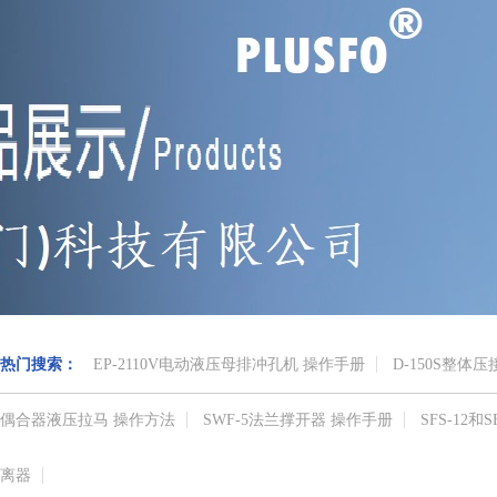
热门搜索：
EP-2110V电动液压母排冲孔机 操作手册
D-150S整体
偶合器液压拉马 操作方法
SWF-5法兰撑开器 操作手册
SFS-12
离器