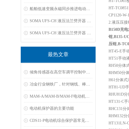
HT-TC065
HT-TC0851
船舶低速变频永磁同步推进电动机双电机共轴电力推进系统
CP1120-W-
SOMA UFS-CH 液压法兰劈开器 资料下载
2.液压压
B150D充
SOMA UFS-CH 液压法兰劈开器 资料下载
钳
,B135-U
压钳
,B-TC
HT45-E
最热文章
HT51
手动
RH50
分体
倾角传感器在高空车调平控制中的应用
RHM50
分
H61
分体式
冶金行业钢铁厂，针对钢线、棒材测温解决方案
HT81-UD
RHU81D
分
MAM-A/MAM-B/MAM-F电动机保护器常见故障
HT131-
电动机保护器的主要功能
RHC131
分
RHM132
分
CDS11-P电动机综合保护器常见故障
HT131LN-