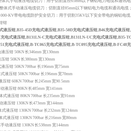
整体式手动液压电缆切刀：用于切割直径
65mm
以下钢铝电力电缆和通讯电
整体式手动液压电缆切刀：切割直径
85mm
以下钢铝电力电缆和通讯电缆
1000-KV
带电电缆防护安全切刀：用于切割
35KV
以下安全带电的铜铝电缆
接钳钳
电式液压钳
,B35-45D
充电式液压钳
,B35-50D
充电式液压钳
,B46
充电式液压钳
C
充电式液压钳
,B131LN-C
充电式液压钳
,B131LN-UC
充电式液压钳
,B35-T
051
充电式液压钳
,B-TC065
充电式液压钳
,B-TC095
充电式液压钳
,B-FC48
充
手动液压钳
50KN
长
346mm
宽
130mm
液压钳
50KN
长
380mm
宽
130mm
式液压钳
50KN 700bar
长
196mm
宽
75mm
体式液压钳
50KN 700bar
长
196mm
宽
70mm
液压钳
60KN 700bar
长
245mm
宽
90.5mm
手动液压钳
80KN
长
485mm
宽
141mm
体式液压钳
80KN 700bar
长
235mm
宽
91mm
C手动液压钳
130KN
长
473mm
宽
144mm
体式液压钳
130KN 700bar
长
232mm
宽
124mm
体式液压钳
130KN 700bar
长
216mm
宽
80mm
C
手动液压钳
130KN
长
538mm
宽
144mm