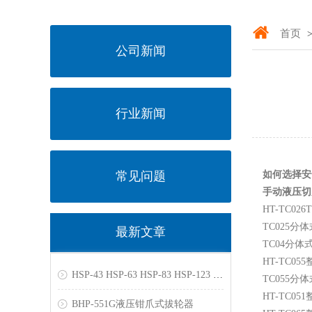
首页
>
公司新闻
行业新闻
常见问题
如何选择安
手动液压切
HT-TC
TC025
分体
最新文章
TC04
分体
HT-TC055
HSP-43 HSP-63 HSP-83 HSP-123 HSP-203 HSP-303一体式三爪液压拉马
TC055
分体
HT-TC051
BHP-551G液压钳爪式拔轮器