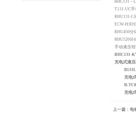
RHC131
－
T131-UC
手
RHU131-C
ECW-H3D
RHU450
分
RHU520
分
手动液压钳
RHC131-K
充电式液压
B131L
充电
B-TC0
充电
上一篇：
电