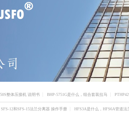
150S整体压接机 说明书
BHP-5751G是什么，组合套装拉马
PTHP42
SFS-12和SFS-15法兰分离器 操作手册
HFS3A是什么，HFS6A管道法