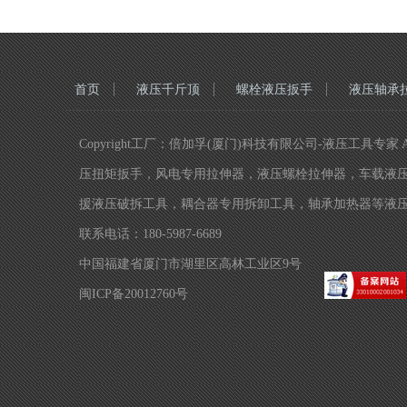
首页
液压千斤顶
螺栓液压扳手
液压轴承
Copyright工厂：倍加孚(厦门)科技有限公司-液压工具专家
压扭矩扳手，风电专用拉伸器，液压螺栓拉伸器，车载液
援液压破拆工具，耦合器专用拆卸工具，轴承加热器等液
联系电话：180-5987-6689
中国福建省厦门市湖里区高林工业区9号
闽ICP备20012760号